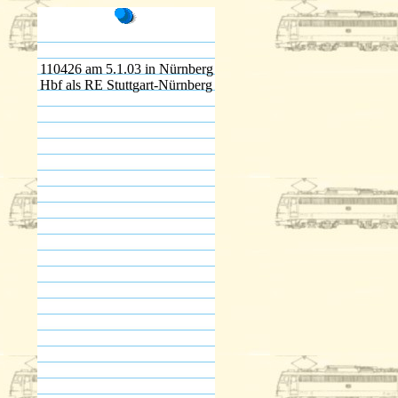
110426 am 5.1.03 in Nürnberg
Hbf als RE Stuttgart-Nürnberg