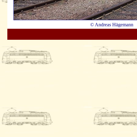
© Andreas Hägemann