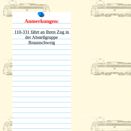
Anmerkungen:
110-331 fährt an Ihren Zug in
der Abstellgruppe
Braunschweig