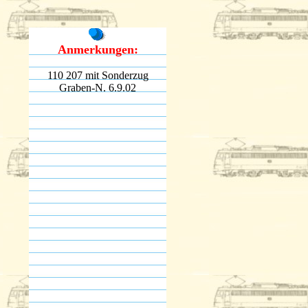
Anmerkungen:
110 207 mit Sonderzug
Graben-N. 6.9.02