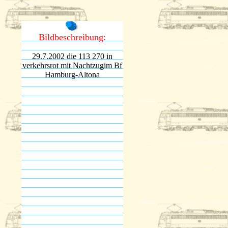
Bildbeschreibung:
29.7.2002 die 113 270 in
verkehrsrot mit Nachtzugim Bf
Hamburg-Altona