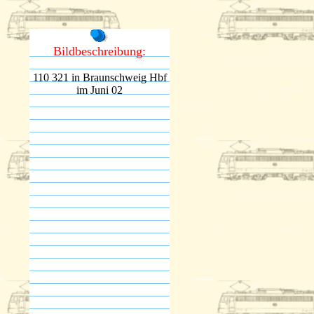
Bildbeschreibung:
110 321 in Braunschweig Hbf
im Juni 02