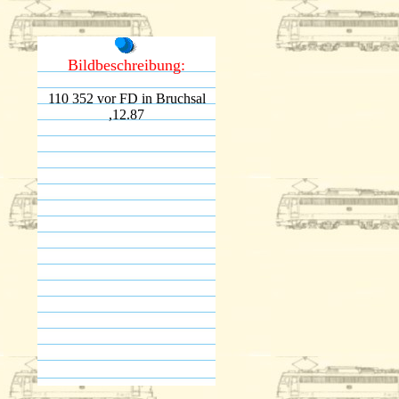
Bildbeschreibung:
110 352 vor FD in Bruchsal
,12.87